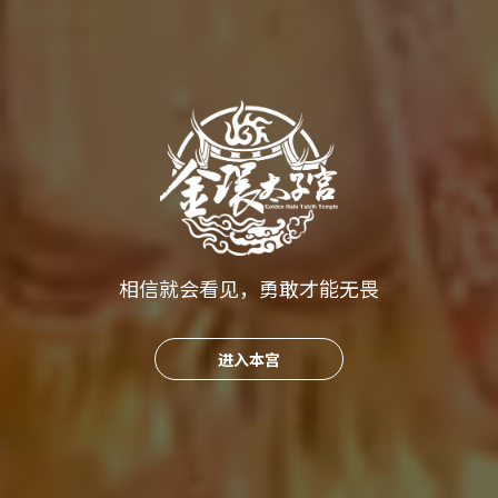
相信就会看见，勇敢才能无畏
进入本宫