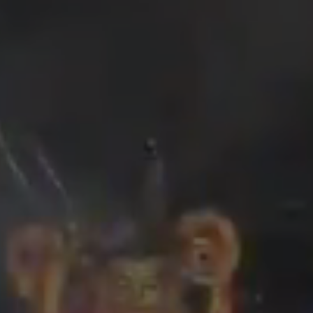
第十八首
第十九首
第二十首
第廿一首
第廿二首
第廿三首
第廿四首
第廿五首
第廿六首
第廿七首