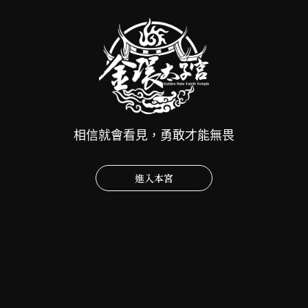
生
閱讀全文
猶
廣
如
善
一
緣．
盞
天
2026-06-19
一念一願福慧銀行
,
慧智永續
琉
尊
璃
慈
慈心濟世．善念傳家．聖母慈光照人間．經典善唸
明
悲
廣福田 ~
燈．
濟
相信就會看見，勇敢才能無畏
成
群
一本經典，承載聖母慈悲；一次發心，延續善念傳
就
生．
承 🩷 《天上聖母經》闡揚天上聖母慈悲濟世、護國
健
經
佑…
進入本宮
康
典
閱讀全文
慈
安
流
心
樂
傳
濟
與
惠
世．
光
萬
2026-06-19
一念一願福慧銀行
,
慧智永續
善
明
民
~
念
智
一部經典，一份智慧；一分護持，無量功德 ~
傳
慧。
家．
一部經典，照亮無數人的生命；一次護持，成就無