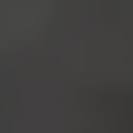
跳
购
至
物
内
车
容
2022天尊同行