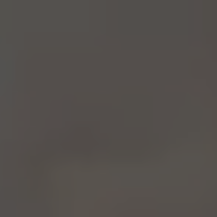
跳
購
至
物
主
車
要
內
容
2022天尊同行