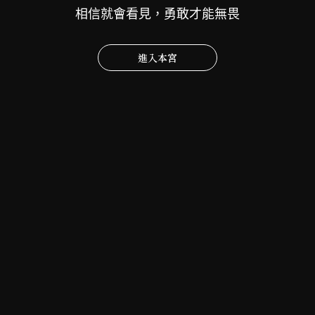
相信就會看見，勇敢才能無畏
進入本宮
慈航普渡㊗️祝聖通知
2026-07-27