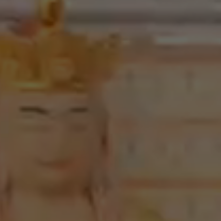
《台灣大代誌》青臉女神菁埔夫人！直言化解疑難？霸
氣女戰神擅伏魔？于美人也是信徒？｜
2025-05-06