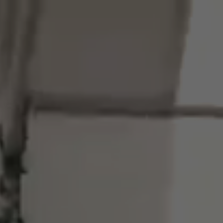
跳
購
至
物
主
車
要
內
八之神駿－金環大囍，眾星雲集!!! 當天滿滿的重量級人
容
物 ｜Youtuber
加入為 Google 偏好來源