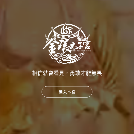
相信就會看見，勇敢才能無畏
八之神駿－與神明的約定!!!明年十年一定要來!天后回家
2.0 (下) ｜Youtuber
進入本宮
2023-05-24