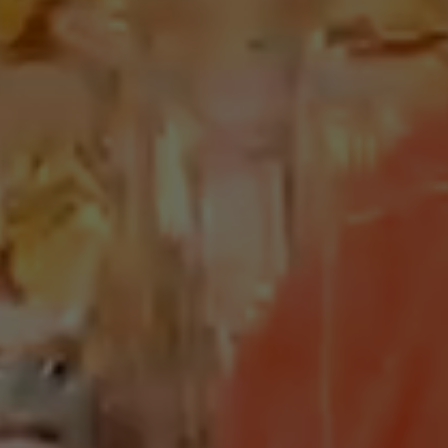
八之神駿－家神變成會神!!!一段充滿感動的旅程!天后回
家2.0 (上)｜Youtuber
2023-05-15