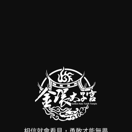
靈珠殿
天上王母
朱陵
相信就會看見，勇敢才能無畏